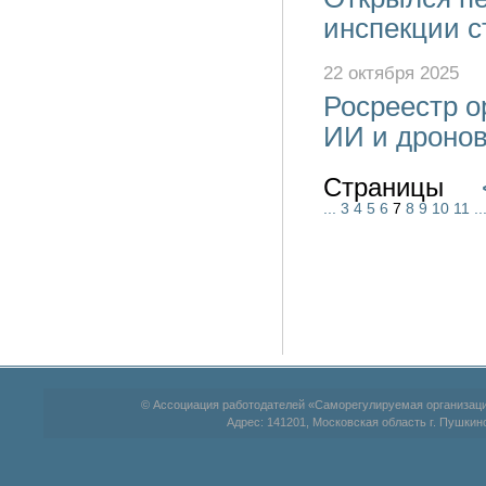
инспекции с
22 октября 2025
Росреестр о
ИИ и дроно
Страницы
...
3
4
5
6
7
8
9
10
11
..
© Ассоциация работодателей «Саморегулируемая организац
Адрес: 141201, Московская область г. Пушкино,