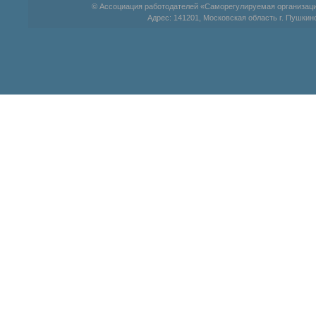
© Ассоциация работодателей «Саморегулируемая организац
Адрес: 141201, Московская область г. Пушкино,